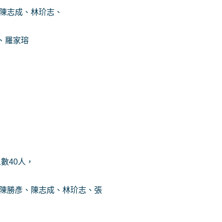
:陳志成、林玠志、
、羅家瑢
人數40人，
:陳勝彥、陳志成、林玠志、張