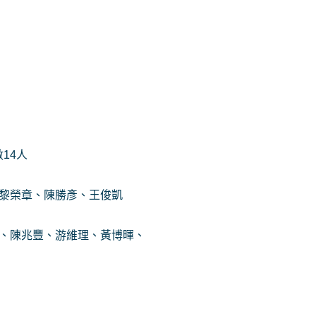
14人
:黎榮章、陳勝彥、王俊凱
白、陳兆豐、游維理、黃博暉、