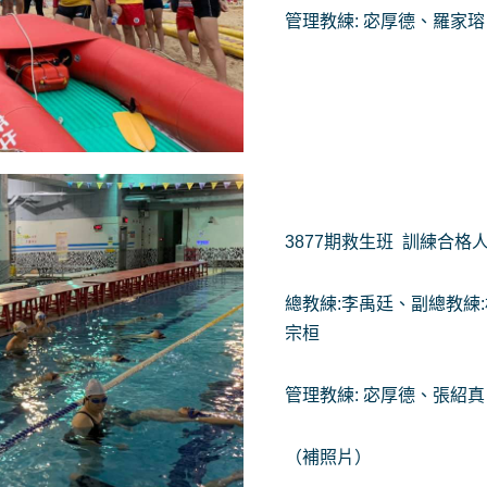
管理教練: 宓厚德、羅家
3877期救生班 訓練合格
總教練:李禹廷、副總教練
宗桓
管理教練: 宓厚德、張紹真
（補照片）