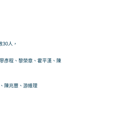
數30人，
:廖彥程、黎榮章、霍平漢、陳
凱、陳兆豐、游維理