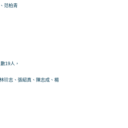
瑢、范柏青
人數19人，
:林玠志、張紹真、陳志成、楊