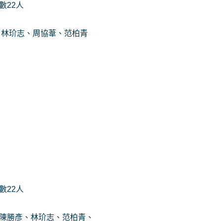
數22人
: 林玠志、周協葦、范柏青
數22人
:陳勝彥、林玠志、范柏青、