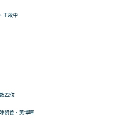
、王啟中
數22位
:陳朝養、黃博暉