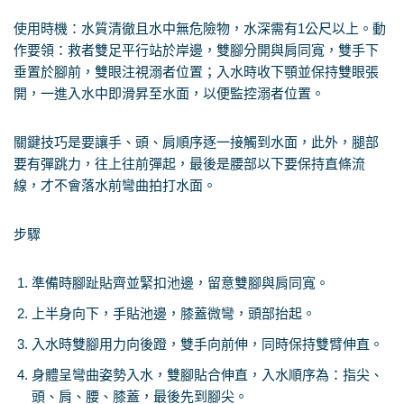
使用時機：水質清徹且水中無危險物，水深需有1公尺以上。動
作要領：救者雙足平行站於岸邊，雙腳分開與肩同寬，雙手下
垂置於腳前，雙眼注視溺者位置；入水時收下顎並保持雙眼張
開，一進入水中即滑昇至水面，以便監控溺者位置。
關鍵技巧是要讓手、頭、肩順序逐一接觸到水面，此外，腿部
要有彈跳力，往上往前彈起，最後是腰部以下要保持直條流
線，才不會落水前彎曲拍打水面。
步驟
準備時腳趾貼齊並緊扣池邊，留意雙腳與肩同寬。
上半身向下，手貼池邊，膝蓋微彎，頭部抬起。
入水時雙腳用力向後蹬，雙手向前伸，同時保持雙臂伸直。
身體呈彎曲姿勢入水，雙腳貼合伸直，入水順序為：指尖、
頭、肩、腰、膝蓋，最後先到腳尖。