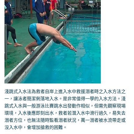
淺跳式入水法為救者自岸上進入水中救援溺者時之入水方法之
一，讓泳者簡潔俐落地入水。是非常值得一學的入水方法。淺
跳式入水與一般游泳比賽跳水出發動作相似，但需先觀察現場
環境，入水後應即刻出水，救者若潛入水中滑行過久，易失去
溺者方位，也無法隨時監看溺者狀況，萬一溺者被水流帶走或
沒入水中，會增加搶救的困難。